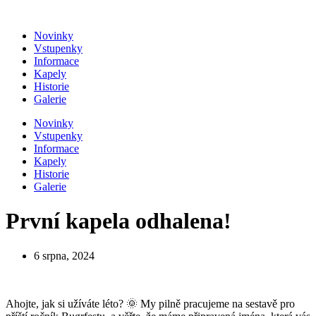
Přejít
k
Novinky
obsahu
Vstupenky
Informace
Kapely
Historie
Galerie
Novinky
Vstupenky
Informace
Kapely
Historie
Galerie
První kapela odhalena!
6 srpna, 2024
Ahojte, jak si užíváte léto? 🌞 My pilně pracujeme na sestavě pro