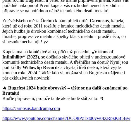
příští ročník Bugrfestu, a věřte, že máme připravená jména, která vás
pořádně nakopnou! První kapela vás rozhodně nenechá v klidu –
připravte se na pořádnou nálož technického death metalu!
Ze švédského města Örebro k nám přiletí drtiči
Carnosus
, kapela,
která už od roku 2011 rozšiřuje hranice melodického death metalu.
Jejich hudba je divokou kombinací technického death metalu,
thrashe, progressive metalu a špetky black metalu – prostě něco, co
si nesmíte nechat ujít! 🎶
Kapela má na kontě dvě alba, přičemž poslední,
„Visions of
Infinihility“ (2023)
, se dočkalo skvělého přijetí v undergroundové
komunitě technického death metalu. A třešnička na dortu? Nyní jsou
pod křídly
Willowtip Records
a chystají třetí desku, která vyjde
koncem roku 2024. Takže kdo ví, možná si na Bugrfestu užijeme i
pár exkluzivních novinek!
🔥
Bugrfest 2024 bude obrovský – těšte se na další oznámení po
Brutalu!
Buďte připraveni, protože tahle akce bude stát za to! 🤘
https://carnosus.bandcamp.com
https://www.youtube.com/channel/UCO8Pz1xtd6vw0IZRpzKB5Bw