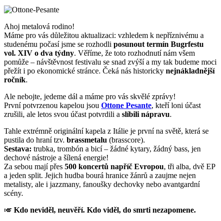
Ahoj metalová rodino!
Máme pro vás důležitou aktualizaci: vzhledem k nepříznivému a
studenému počasí jsme se rozhodli
posunout termín Bugrfestu
vol. XIV o dva týdny
. Věříme, že toto rozhodnutí nám všem
pomůže – návštěvnost festivalu se snad zvýší a my tak budeme moci
přežít i po ekonomické stránce. Čeká nás historicky
nejnákladnější
ročník
.
Ale nebojte, jedeme dál a máme pro vás skvělé zprávy!
První potvrzenou kapelou jsou
Ottone Pesante
, kteří loni účast
zrušili, ale letos svou účast potvrdili a
slíbili nápravu
.
Tahle extrémně originální kapela z Itálie je první na světě, která se
pustila do hraní tzv.
brassmetalu
(brasscore).
Sestava:
trubka, trombón a bicí – žádné kytary, žádný bass, jen
dechové nástroje a šílená energie!
Za sebou mají přes
500 koncertů napříč Evropou
, tři alba, dvě EP
a jeden split. Jejich hudba bourá hranice žánrů a zaujme nejen
metalisty, ale i jazzmany, fanoušky dechovky nebo avantgardní
scény.
🎺
Kdo neviděl, neuvěří. Kdo viděl, do smrti nezapomene.