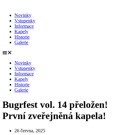
Přejít
k
Novinky
obsahu
Vstupenky
Informace
Kapely
Historie
Galerie
Novinky
Vstupenky
Informace
Kapely
Historie
Galerie
Bugrfest vol. 14 přeložen!
První zveřejněná kapela!
26 června, 2025