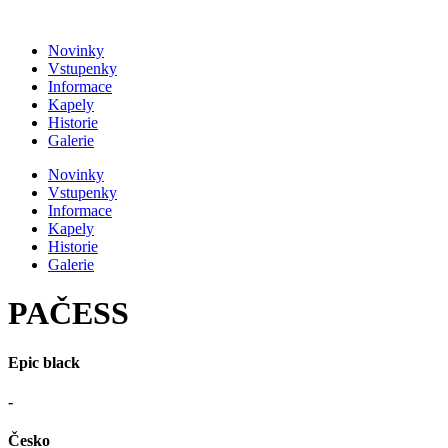
Přejít
k
Novinky
obsahu
Vstupenky
Informace
Kapely
Historie
Galerie
Novinky
Vstupenky
Informace
Kapely
Historie
Galerie
PAČESS
Epic black
-
Česko