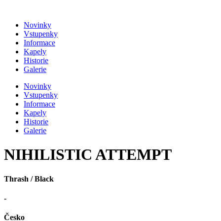
Přejít
k
Novinky
obsahu
Vstupenky
Informace
Kapely
Historie
Galerie
Novinky
Vstupenky
Informace
Kapely
Historie
Galerie
NIHILISTIC ATTEMPT
Thrash / Black
-
Česko