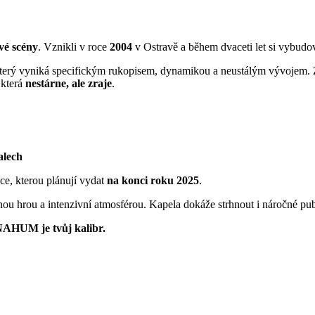
vé scény
. Vznikli v roce
2004
v Ostravě a během dvaceti let si vybudo
který vyniká specifickým rukopisem, dynamikou a neustálým vývojem. Z
 která
nestárne, ale zraje
.
alech
ce, kterou plánují vydat
na konci roku 2025
.
hrou a intenzivní atmosférou. Kapela dokáže strhnout i náročné pub
NAHUM je tvůj kalibr.