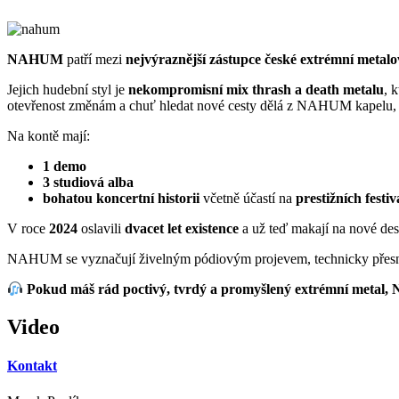
NAHUM
patří mezi
nejvýraznější zástupce české extrémní metalo
Jejich hudební styl je
nekompromisní mix thrash a death metalu
, 
otevřenost změnám a chuť hledat nové cesty dělá z NAHUM kapelu,
Na kontě mají:
1 demo
3 studiová alba
bohatou koncertní historii
včetně účastí na
prestižních festiv
V roce
2024
oslavili
dvacet let existence
a už teď makají na nové des
NAHUM se vyznačují živelným pódiovým projevem, technicky přesnou 
Pokud máš rád poctivý, tvrdý a promyšlený extrémní metal, 
Video
Kontakt