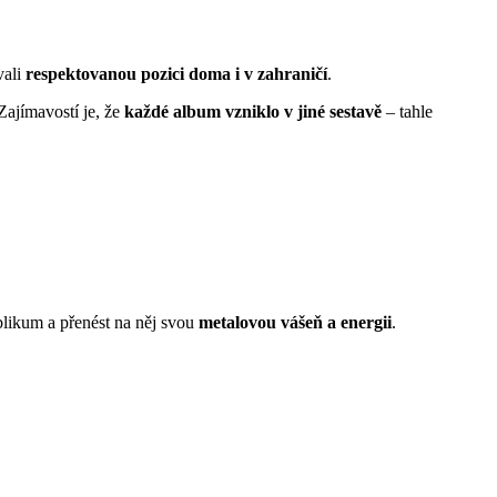
vali
respektovanou pozici doma i v zahraničí
.
ajímavostí je, že
každé album vzniklo v jiné sestavě
– tahle
likum a přenést na něj svou
metalovou vášeň a energii
.