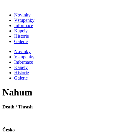
Přejít
k
Novinky
obsahu
Vstupenky
Informace
Kapely
Historie
Galerie
Novinky
Vstupenky
Informace
Kapely
Historie
Galerie
Nahum
Death / Thrash
-
Česko