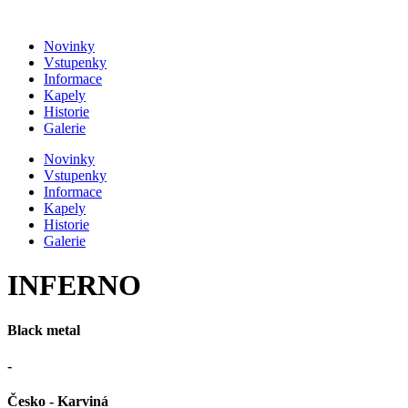
Přejít
k
Novinky
obsahu
Vstupenky
Informace
Kapely
Historie
Galerie
Novinky
Vstupenky
Informace
Kapely
Historie
Galerie
INFERNO
Black metal
-
Česko - Karviná