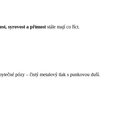
ost, syrovost a přímost
stále mají co říct.
zbytečné pózy – čistý metalový tlak s punkovou duší.