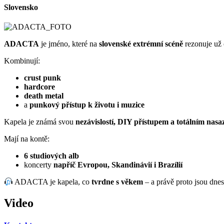
Slovensko
ADACTA
je jméno, které na
slovenské extrémní scéně
rezonuje už
Kombinují:
crust punk
hardcore
death metal
a
punkový přístup k životu i muzice
Kapela je známá svou
nezávislostí, DIY přístupem a totálním nas
Mají na kontě:
6 studiových alb
koncerty
napříč Evropou, Skandinávií i Brazílií
ADACTA je kapela, co
tvrdne s věkem
– a právě proto jsou dnes 
Video