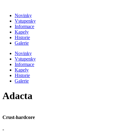
Přejít
k
Novinky
obsahu
Vstupenky
Informace
Kapely
Historie
Galerie
Novinky
Vstupenky
Informace
Kapely
Historie
Galerie
Adacta
Crust-hardcore
-