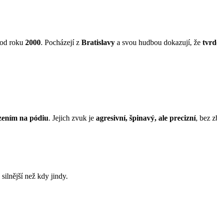
 od roku
2000
. Pocházejí z
Bratislavy
a svou hudbou dokazují, že
tvrd
azením na pódiu
. Jejich zvuk je
agresivní, špinavý, ale precizní
, bez 
silnější než kdy jindy.